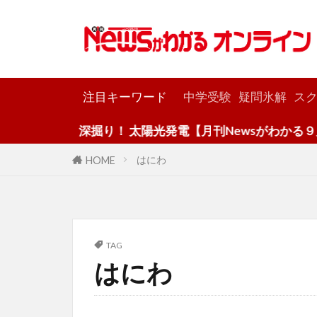
カテゴリー
注目キーワード
中学受験
疑問氷解
スク
深掘り！ 太陽光発電【月刊Newsがわかる９月
はにわ
HOME
TAG
はにわ