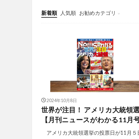
新着順
人気順
お勧めカテゴリ
投稿
学び
マンガ
電子書籍
2024年10月8日
世界が注目！ アメリカ大統領
【月刊ニュースがわかる11月
アメリカ大統領選挙の投票日が11月５