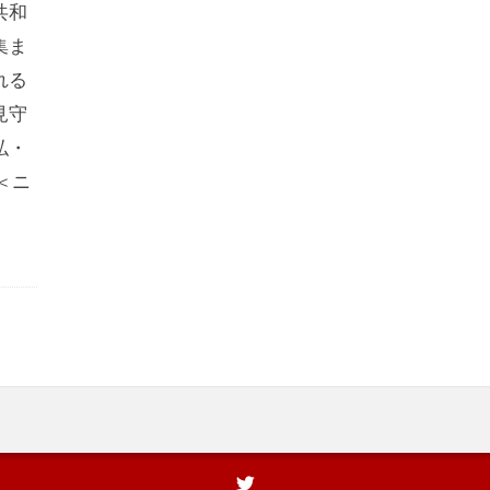
共和
集ま
れる
見守
弘・
＜ニ