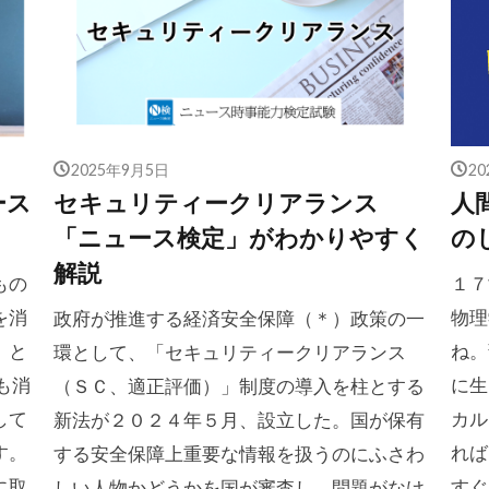
2025年9月5日
2
ース
セキュリティークリアランス
人
「ニュース検定」がわかりやすく
の
解説
もの
１７
を消
物理
政府が推進する経済安全保障（＊）政策の一
」と
ね。
環として、「セキュリティークリアランス
も消
に生
（ＳＣ、適正評価）」制度の導入を柱とする
して
カル
新法が２０２４年５月、設立した。国が保有
す。
れば
する安全保障上重要な情報を扱うのにふさわ
に取
すぐ
しい人物かどうかを国が審査し、問題がなけ