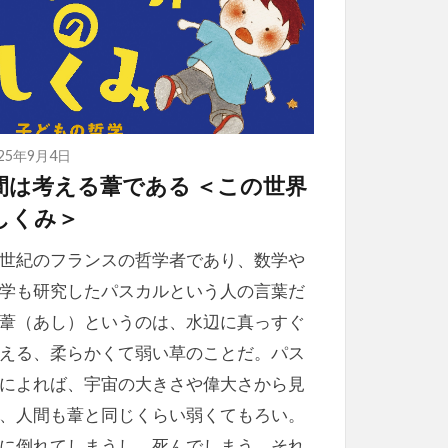
025年9月4日
間は考える葦である ＜この世界
しくみ＞
世紀のフランスの哲学者であり、数学や
学も研究したパスカルという人の言葉だ
葦（あし）というのは、水辺に真っすぐ
える、柔らかくて弱い草のことだ。パス
によれば、宇宙の大きさや偉大さから見
、人間も葦と同じくらい弱くてもろい。
に倒れてしまうし、死んでしまう。それ