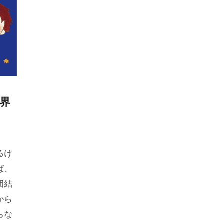
界
。
るけ
ば、
団結
から
らな