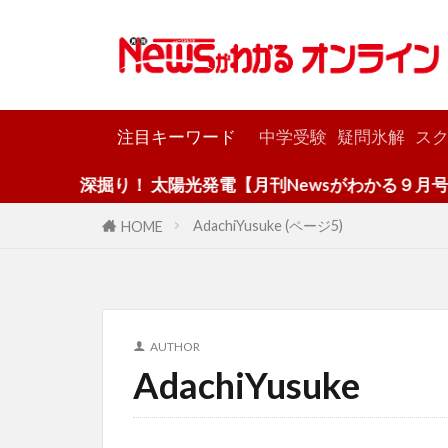
カテゴリー
注目キーワード
中学受験
疑問氷解
スク
深掘り！ 太陽光発電【月刊Newsがわかる９月号】
AdachiYusuke (ページ5)
HOME
AUTHOR
AdachiYusuke