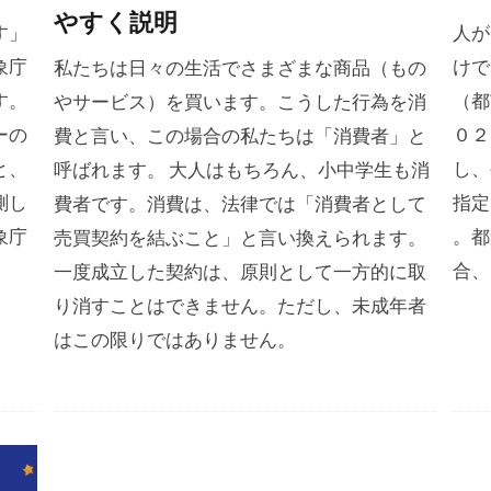
やすく説明
す」
人が
象庁
けで
私たちは日々の生活でさまざまな商品（もの
す。
（都
やサービス）を買います。こうした行為を消
ーの
０２
費と言い、この場合の私たちは「消費者」と
と、
し、
呼ばれます。 大人はもちろん、小中学生も消
測し
指定
費者です。消費は、法律では「消費者として
象庁
。都
売買契約を結ぶこと」と言い換えられます。
。
合、
一度成立した契約は、原則として一方的に取
り消すことはできません。ただし、未成年者
はこの限りではありません。