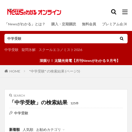
カテゴリー
「Newsがわかる」とは？
購入・定期購読
無料会員
プレミアム会員
検索
中学受験
疑問氷解
スクールエコノミスト2026
深掘り！ 太陽光発電【月刊Newsがわかる９月号】
"中学受験" の検索結果 (ページ5)
HOME
SEARCH
「中学受験」の検索結果
125件
中学受験
新着順
人気順
お勧めカテゴリ