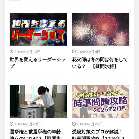
投稿
学び
マンガ
電子書籍
2026年2月10日
2026年2月4日
世界を変えるリーダーシッ
花火師は冬の間は何をして
プ
いる？ 【疑問氷解】
2026年1月28日
2026年1月26日
選挙権と被選挙権の年齢、
受験対策のプロが解説！
違うのはなぜ？【疑問氷
時事問題攻略【2026年２